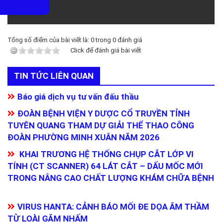
Tổng số điểm của bài viết là:
0
trong
0
đánh giá
Click để đánh giá bài viết
TIN TỨC LIÊN QUAN
Báo giá dịch vụ tư vấn đấu thầu
ĐOÀN BỆNH VIỆN Y DƯỢC CỔ TRUYỀN TỈNH
TUYÊN QUANG THAM DỰ GIẢI THỂ THAO CÔNG
ĐOÀN PHƯỜNG MINH XUÂN NĂM 2026
​ KHAI TRƯƠNG HỆ THỐNG CHỤP CẮT LỚP VI
TÍNH (CT SCANNER) 64 LÁT CẮT – DẤU MỐC MỚI
TRONG NÂNG CAO CHẤT LƯỢNG KHÁM CHỮA BỆNH
VIRUS HANTA: CẢNH BÁO MỐI ĐE DỌA ÂM THẦM
TỪ LOÀI GẶM NHẤM