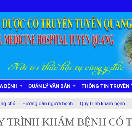
A BỆNH
QUẢN LÝ VĂN BẢN
THÔNG TIN TRUYỀN
ng chủ
Hướng dẫn người bệnh
Quy trình khám bệnh
hám, chữa bệnh
Tiện ích
Đăng ký lấy mẫu xét nghiệm
Y TRÌNH KHÁM BỆNH CÓ 
Bệnh viện
Website-QLPM
Lịch làm việc của BS
PMQLVB Nội bộ VNPT