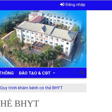
Đăng nhập
 THÔNG
ĐÀO TẠO & CĐT
Quy trình khám bệnh có thẻ BHYT
Đào tạo liên tục, chuyên sâu
THẺ BHYT
Chỉ đạo tuyến