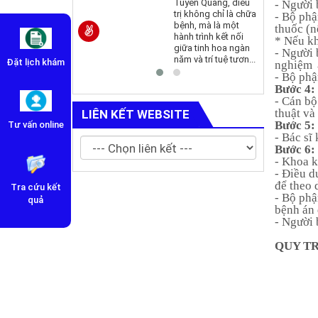
Tuyên Quang, điều
- Người 
Khoa châm cứu dưỡng sinh
trị không chỉ là chữa
- Bộ phậ
bệnh, mà là một
thuốc (n
hành trình kết nối
* Nếu k
giữa tinh hoa ngàn
- Người 
năm và trí tuệ tươn...
Đặt lịch khám
nghiệm 
- Bộ phậ
Bước 4:
- Cán bộ
thuật và
LIÊN KẾT WEBSITE
Bước 5:
Tư vấn online
- Bác sĩ
Bước 6:
- Khoa k
- Điều d
để theo 
Tra cứu kết
- Bộ phậ
quả
bệnh án 
- Người 
QUY T