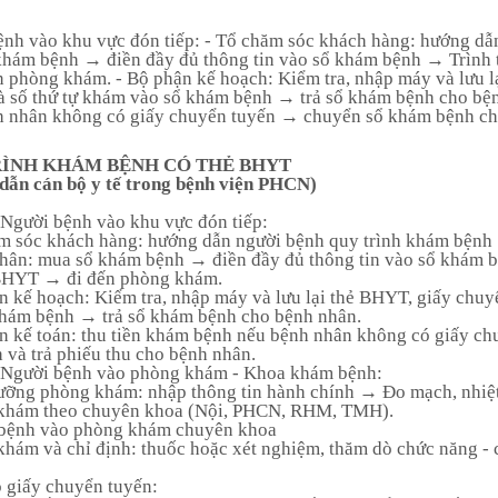
oán
h vụ
Giá có thẻ BHYT
VB QLNN chung
Quản lý phòng khám
Đường dây nóng BYT
nh vào khu vực đón tiếp: - Tổ chăm sóc khách hàng: hướng dẫ
khám bệnh → điền đầy đủ thông tin vào sổ khám bệnh → Trìn
D - 10
Giá không có thẻ BHYT
Báo giá, Mời thầu
Hệ thống lưu trữ là truyền hình ả
PM Chất lượng BV
 phòng khám. - Bộ phận kế hoạch: Kiểm tra, nhập máy và lưu 
số thứ tự khám vào sổ khám bệnh → trả sổ khám bệnh cho bệnh
 nhân không có giấy chuyển tuyến → chuyển sổ khám bệnh cho
VB tỉnh Tuyên Quang
Tư vấn Online
PM QLVB BYT
RÌNH KHÁM BỆNH CÓ THẺ BHYT
VB Bộ Y tế
Đặt khám Online
Thư điện tử TQ
dẫn cán bộ y tế trong bệnh viện PHCN)
Người bệnh vào khu vực đón tiếp:
VB Sở Y tế
Tra cứu thuốc
Khảo sát HLNB
ăm sóc khách hàng: hướng dẫn người bệnh quy trình khám bệnh
nhân: mua sổ khám bệnh → điền đầy đủ thông tin vào sổ khám
VB Nội bộ
Cổng tra cứu sức khỏe toàn dân
PM Giám định BHYT
BHYT → đi đến phòng khám.
n kế hoạch: Kiểm tra, nhập máy và lưu lại thẻ BHYT, giấy ch
khám bệnh → trả sổ khám bệnh cho bệnh nhân.
m sàng
VB BHXH
n kế toán: thu tiền khám bệnh nếu bệnh nhân không có giấy 
ơng
Ảnh đơn vị
Các hoạt động
Công nghệ mới
 và trả phiếu thu cho bệnh nhân.
 trị
phục vụ khám
trong điều trị
Người bệnh vào phòng khám - Khoa khám bệnh:
iện Y
chữa bệnh tại
tại Bệnh viện Y
ưỡng phòng khám: nhập thông tin hành chính → Đo mạch, nhiệt
bệnh viện năm
Dược Cổ
 khám theo chuyên khoa (Nội, PHCN, RHM, TMH).
uyên
2026
Truyền tỉnh
 bệnh vào phòng khám chuyên khoa
Tuyên Quang
 khám và chỉ định: thuốc hoặc xét nghiệm, thăm dò chức năng -
"Tại Bệnh viện Y
 giấy chuyển tuyến:
dược cổ truyền tỉnh