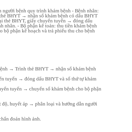
Tin tức Y học
n người bệnh quy trình khám bệnh - Bệnh nhân:
h thẻ BHYT → nhận sổ khám bệnh có dấu BHYT
nh
Tài liệu Y học
lại thẻ BHYT, giấy chuyển tuyến → đóng dấu
 nhân. - Bộ phận kế toán: thu tiền khám bệnh
 bộ phận kế hoạch và trả phiếu thu cho bệnh
 bệnh → Trình thẻ BHYT → nhận sổ khám bệnh
uyển tuyến → đóng dấu BHYT và số thứ tự khám
chuyển tuyến → chuyển sổ khám bệnh cho bộ phận
 độ, huyết áp → phân loại và hướng dẫn người
 chẩn đoán hình ảnh.