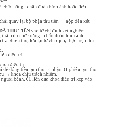
BHYT
ò chức năng - chẩn đoán hình ảnh hoặc đơn
hải quay lại bộ phận thu tiền → nộp tiền xét
ĐÃ THU TIỀN
vào tờ chỉ định xét nghiệm.
, thăm dò chức năng - chẩn đoán hình ảnh.
a phiếu thu, lưu lại tờ chỉ định, thực hiện thủ
a.
ện điều trị.
hoa điều trị.
hí để đóng tiền tạm thu → nhận 01 phiếu tạm thu
 thu → khoa chịu trách nhiệm.
ưa người bệnh, 01 liên đưa khoa điều trị kẹp vào