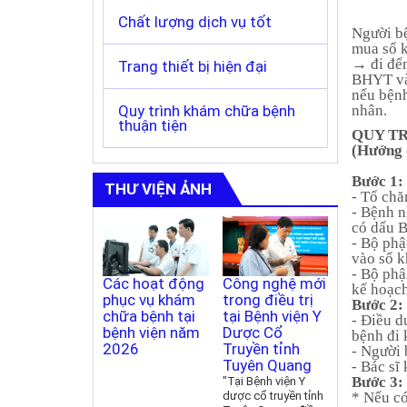
Chất lượng dịch vụ tốt
Phòng Tổ chức - Hành chính - Tài chính kế t
Video
Bảng giá dịc
Người bệ
mua sổ 
Phòng chức năng
Thư viện ảnh
Danh mục IC
→ đi đến
Trang thiết bị hiện đại
BHYT và 
nếu bệnh
Phòng Kế hoạch tổng hợp
Công tác xã hội
Quy trình khám chữa bệnh
nhân.
thuận tiện
QUY T
Sứ mệnh - Tầm nhìn
Lịch hoạt động
(Hướng 
Bước 1:
Cơ cấu tổ chức
THƯ VIỆN ẢNH
- Tổ ch
- Bệnh 
Khoa Phục hồi chức năng
có dấu 
- Bộ phậ
vào sổ 
Khoa Khám bệnh - Cấp cứu hồi sức - Cận lâ
- Bộ phậ
h đơn vị
Các hoạt động
Công nghệ mới
Các phư
kế hoạch
phục vụ khám
trong điều trị
pháp điều
Khoa Ngoại Phụ
Bước 2:
chữa bệnh tại
tại Bệnh viện Y
tại bệnh v
- Điều d
bệnh viện năm
Dược Cổ
dược Cổ
bệnh đi
Khoa Nội nhi
2026
Truyền tỉnh
truyền T
- Người
Tuyên Quang
Quang
- Bác sĩ
Khoa Dược
Bước 3:
"Tại Bệnh viện Y
dược cổ truyền tỉnh
* Nếu có