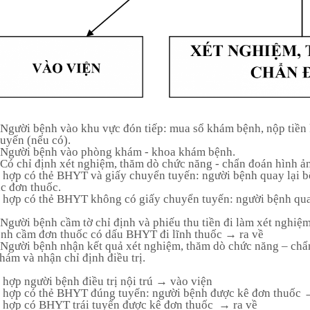
Người bệnh vào khu vực đón tiếp: mua sổ khám bệnh, nộp tiền
uyến (nếu có).
Người bệnh vào phòng khám - khoa khám bệnh.
Có chỉ định xét nghiệm, thăm dò chức năng - chẩn đoán hình ả
 hợp có thẻ BHYT và giấy chuyển tuyến: người bệnh quay lại 
c đơn thuốc.
 hợp có thẻ BHYT không có giấy chuyển tuyến: người bệnh qua
Người bệnh cầm tờ chỉ định và phiếu thu tiền đi làm xét nghiệ
nh cầm đơn thuốc có dấu BHYT đi lĩnh thuốc → ra về
Người bệnh nhận kết quả xét nghiệm, thăm dò chức năng – chẩ
hám và nhận chỉ định điều trị.
 hợp người bệnh điều trị nội trú → vào viện
g hợp có thẻ BHYT đúng tuyến: người bệnh được kê đơn thuốc 
 hợp có BHYT trái tuyến được kê đơn thuốc → ra về