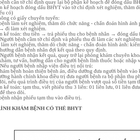
Tuyên Quang, điều
bệnh cần tờ chỉ định quay lại bộ phận kế hoạch để đóng dấu 
trị không chỉ là chữa
n kế hoạch đóng dấu BHYT vào tờ chỉ định xét nghiệm, thăm d
bệnh, mà là một
ếu có)
hành trình kết nối
hông có giấy chuyển tuyến:
giữa tinh hoa ngàn
bệnh làm xét nghiệm, thăm dò chức năng - chẩn đoán hình ảnh p
năm và trí tuệ tươn...
→ đi làm xét nghiệm.
n kế toán: thu tiền → trả phiếu thu cho bệnh nhân → đóng dấu
Người bệnh cầm tờ chỉ định và phiếu thu đi làm các xét nghiệm
 làm xét nghiệm, thăm dò chức năng - chẩn đoán hình ảnh: kiểm tr
 hướng dẫn bệnh nhân đợi kết quả theo quy định.
Người bệnh nhận kết quả, quay trở lại phòng khám chuyên kho
 khám, tư vấn, hướng dẫn cho người bệnh lĩnh thuốc hoặc nhập vi
Nếu người bệnh nhập viện điều trị nội trú:
hám bệnh hoàn thiện bệnh án, điều dưỡng đưa người bệnh vào k
ưỡng hành chính khoa điều trị đưa người bệnh ra bộ phận thu p
dõi, nếu quá trình điều trị của người bệnh vượt quá số tiền tạm
n kế toán: tạm thu, viết phiếu thu 3 liên: 01 liên lưu, 01 liên đ
để theo dõi.
bệnh nhận phiếu tạm thu vào điều trị.
RÌNH KHÁM BỆNH CÓ THẺ BHYT