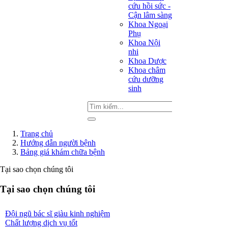
cứu hồi sức -
Cận lâm sàng
Khoa Ngoại
Phụ
Khoa Nội
nhi
Khoa Dược
Khoa châm
cứu dưỡng
sinh
Trang chủ
Hướng dẫn người bệnh
Bảng giá khám chữa bệnh
Tại sao chọn chúng tôi
Tại sao chọn chúng tôi
Đội ngũ bác sĩ giàu kinh nghiệm
Chất lượng dịch vụ tốt