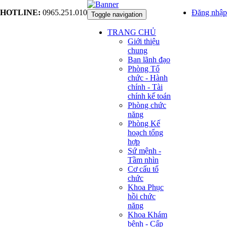
HOTLINE:
0965.251.010
Đăng nhập
Toggle navigation
TRANG CHỦ
Giới thiệu
chung
Ban lãnh đạo
Phòng Tổ
chức - Hành
chính - Tài
chính kế toán
Phòng chức
năng
Phòng Kế
hoạch tổng
hợp
Sứ mệnh -
Tầm nhìn
Cơ cấu tổ
chức
Khoa Phục
hồi chức
năng
Khoa Khám
bệnh - Cấp