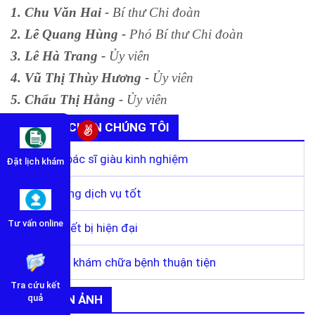
1. Chu Văn Hai -
Bí thư Chi đoàn
2. Lê Quang Hùng -
Phó Bí thư Chi đoàn
3. Lê Hà Trang -
Ủy
viên
4. Vũ Thị Thùy Hương -
Ủy viên
5. Chẩu Thị Hằng -
Ủy viên
TẠI SAO CHỌN CHÚNG TÔI
Đội ngũ bác sĩ giàu kinh nghiệm
Đặt lịch khám
Chất lượng dịch vụ tốt
Tư vấn online
Trang thiết bị hiện đại
Quy trình khám chữa bệnh thuận tiện
Tra cứu kết
THƯ VIỆN ẢNH
quả