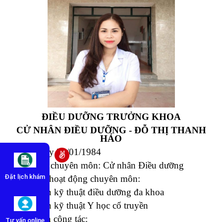
ĐIỀU DƯỠNG TRƯỞNG KHOA
CỬ NHÂN ĐIỀU DƯỠNG - ĐỖ THỊ THANH
HẢO
* Sinh ngày 28/01/1984
* Trình độ chuyên môn: Cử nhân
Điều dưỡng
Đặt lịch khám
* Phạm vi hoạt động chuyên môn:
- Thực hiện kỹ thuật điều dưỡng đa khoa
- Thực hiện kỹ thuật Y học cổ truyền
* Quá trình công tác:
Tư vấn online