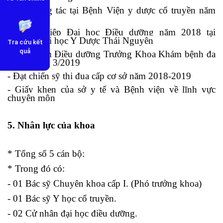
- Vào công tác tại Bệnh Viện y dược cổ truyền năm
2011
- Tốt nghiệp Đại học Điều dưỡng năm 2018 tại
Trường Đại học Y Dược Thái Nguyên
Tra cứu kết
quả
- Bổ nhiệm Điều dưỡng Trưởng Khoa Khám bệnh đa
khoa tháng 3/20
1
9
- Đạt chiến sỹ thi đua cấp cơ sở năm 2018-2019
- Giấy khen của sở y tế và Bệnh viện về lĩnh vực
chuyên môn
5. Nhân lực của khoa
* Tổng số 5 cán bộ:
* Trong đó có:
- 01 Bác sỹ Chuyên khoa cấp I. (Phó trưởng khoa)
- 01 Bác sỹ Y học cổ truyền.
- 02 Cử nhân đại học điều dưỡng.