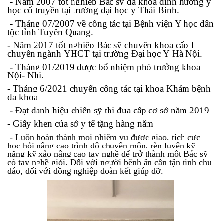
- Năm 2007 tốt nghiệp Bác sỹ
đa khoa định hướng
y
học cổ truyền tại trường đại học y Thái Bình
.
-
Tháng
07/2007 về công tác tại Bệnh viện Y học dân
tộc tỉnh Tuyên Quang
.
- Năm 2
017
tốt nghiệp Bác sỹ chuyên khoa cấp I
chuyên ngành
YHCT
tại trường
Đ
ại học Y
Hà Nội.
-
Tháng
0
1/
2019
được bổ nhiệm
phó
trưởng khoa
Nội- Nhi.
- Tháng 6/2021 chuyển công tác tại khoa Khám bệnh
đa khoa
- Đạt danh hiệu chiến sỹ thi đua cấp cơ sở năm 2019
- Giấy khen của sở y tế tặng hàng năm
- Luôn hoàn thành mọi nhiệm vụ được giao, tích cực
học hỏi nâng cao trình độ chuyên môn, rèn luyện kỹ
năng kỹ xảo nâng cao tay nghề để trở thành một Bác sỹ
có tay nghề giỏi. Đối với người bệnh ân cần tận tình chu
đáo, đối với đồng nghiệp đoàn kết giúp đỡ.