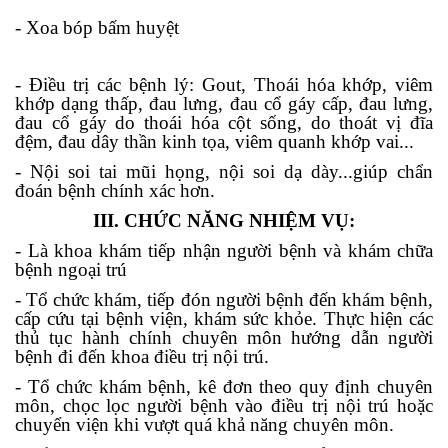
- Xoa bóp bấm huyệt
- Điều trị các bệnh lý: Gout, Thoái hóa khớp, viêm
khớp dạng thấp, đau lưng, đau cổ gáy cấp, đau lưng,
đau cổ gáy do thoái hóa cột sống, do thoát vị đĩa
đệm, đau dây thần kinh tọa, viêm quanh khớp vai...
- Nội soi tai mũi họng, nội soi dạ dày...giúp chẩn
đoán bệnh chính xác hơn.
III. CHỨC NĂNG NHIỆM VỤ:
- Là khoa khám tiếp nhận người bệnh và khám chữa
bệnh ngoại trú
- Tổ chức khám, tiếp đón người bệnh đến khám bệnh,
cấp cứu tại bệnh viện, khám sức khỏe. Thực hiện các
thủ tục hành chính chuyên môn hướng dẫn người
bệnh đi đến khoa điều trị nội trú.
- Tổ chức khám bệnh, kê đơn theo quy định chuyên
môn, chọc lọc người bệnh vào điều trị nội trú hoặc
chuyển viện khi vượt quá khả năng chuyên môn.