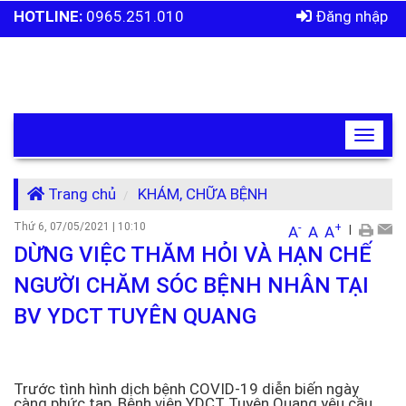
HOTLINE:
0965.251.010
Đăng nhập
Toggle
navigat
Trang chủ
KHÁM, CHỮA BỆNH
Thứ 6, 07/05/2021
|
10:10
-
+
|
A
A
A
DỪNG VIỆC THĂM HỎI VÀ HẠN CHẾ
NGƯỜI CHĂM SÓC BỆNH NHÂN TẠI
BV YDCT TUYÊN QUANG
Trước tình hình dịch bệnh COVID-19 diễn biến ngày
càng phức tạp, Bệnh viện YDCT Tuyên Quang yêu cầu