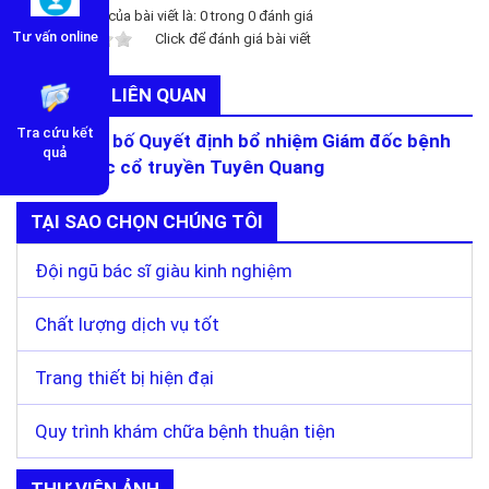
Tổng số điểm của bài viết là:
0
trong
0
đánh giá
Tư vấn online
Click để đánh giá bài viết
TIN TỨC LIÊN QUAN
Tra cứu kết
Lễ công bố Quyết định bổ nhiệm Giám đốc bệnh
quả
viện Y dược cổ truyền Tuyên Quang
TẠI SAO CHỌN CHÚNG TÔI
Đội ngũ bác sĩ giàu kinh nghiệm
Chất lượng dịch vụ tốt
Trang thiết bị hiện đại
Quy trình khám chữa bệnh thuận tiện
THƯ VIỆN ẢNH