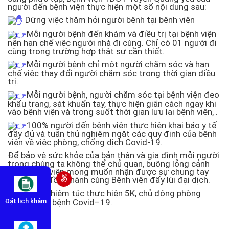
người đến bệnh viện thực hiện một số nội dung sau:
Dừng việc thăm hỏi người bệnh tại bệnh viện
Mỗi người bệnh đến khám và điều trị tại bệnh viện
nên hạn chế việc người nhà đi cùng. Chỉ có 01 người đi
cùng trong trường hợp thật sự cần thiết.
Mỗi người bệnh chỉ một người chăm sóc và hạn
chế việc thay đổi người chăm sóc trong thời gian điều
trị.
Mỗi người bệnh, người chăm sóc tại bệnh viện đeo
khẩu trang, sát khuẩn tay, thực hiện giãn cách ngay khi
vào bệnh viện và trong suốt thời gian lưu lại bệnh viện, .
100% người đến bệnh viện thực hiện khai báo y tế
đầy đủ và tuân thủ nghiêm ngặt các quy định của bệnh
viện về việc phòng, chống dịch Covid-19.
Để bảo vệ sức khỏe của bản thân và gia đình mỗi người
trong chúng ta không thể chủ quan, buông lỏng cảnh
giác. Bệnh viện mong muốn nhận được sự chung tay
chia sẻ và đồng hành cùng Bệnh viện đẩy lùi đại dịch.
Hãy nghiêm túc thực hiện 5K, chủ động phòng
chống dịch bệnh Covid–19.
Đặt lịch khám