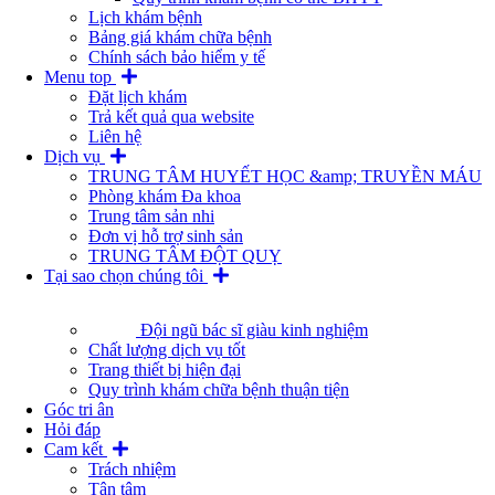
Lịch khám bệnh
Bảng giá khám chữa bệnh
Chính sách bảo hiểm y tế
Menu top
Đặt lịch khám
Trả kết quả qua website
Liên hệ
Dịch vụ
TRUNG TÂM HUYẾT HỌC &amp; TRUYỀN MÁU
Phòng khám Đa khoa
Trung tâm sản nhi
Đơn vị hỗ trợ sinh sản
TRUNG TÂM ĐỘT QUỴ
Tại sao chọn chúng tôi
Đội ngũ bác sĩ giàu kinh nghiệm
Chất lượng dịch vụ tốt
Trang thiết bị hiện đại
Quy trình khám chữa bệnh thuận tiện
Góc tri ân
Hỏi đáp
Cam kết
Trách nhiệm
Tận tâm