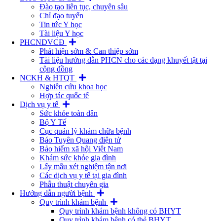
Đào tạo liên tục, chuyên sâu
Chỉ đạo tuyến
Tin tức Y học
Tài liệu Y học
PHCNDVCĐ
Phát hiện sớm & Can thiệp sớm
Tài liệu hướng dẫn PHCN cho các dạng khuyết tật tại
cộng đồng
NCKH & HTQT
Nghiên cứu khoa học
Hợp tác quốc tế
Dịch vụ y tế
Sức khỏe toàn dân
Bộ Y Tế
Cục quản lý khám chữa bệnh
Báo Tuyên Quang điện tử
Bảo hiểm xã hội Việt Nam
Khám sức khỏe gia đình
Lấy mẫu xét nghiệm tận nơi
Các dịch vụ y tế tại gia đình
Phẫu thuật chuyên gia
Hướng dẫn người bệnh
Quy trình khám bệnh
Quy trình khám bệnh không có BHYT
Quy trình khám bệnh có thẻ BHYT