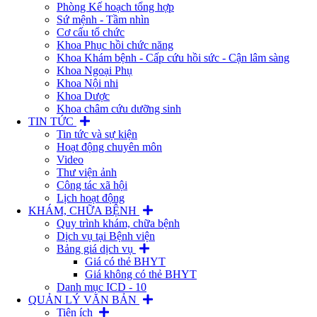
Phòng Kế hoạch tổng hợp
Sứ mệnh - Tầm nhìn
Cơ cấu tổ chức
Khoa Phục hồi chức năng
Khoa Khám bệnh - Cấp cứu hồi sức - Cận lâm sàng
Khoa Ngoại Phụ
Khoa Nội nhi
Khoa Dược
Khoa châm cứu dưỡng sinh
TIN TỨC
Tin tức và sự kiện
Hoạt động chuyên môn
Video
Thư viện ảnh
Công tác xã hội
Lịch hoạt động
KHÁM, CHỮA BỆNH
Quy trình khám, chữa bệnh
Dịch vụ tại Bệnh viện
Bảng giá dịch vụ
Giá có thẻ BHYT
Giá không có thẻ BHYT
Danh mục ICD - 10
QUẢN LÝ VĂN BẢN
Tiện ích