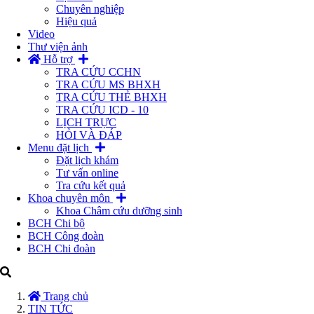
Chuyên nghiệp
Hiệu quả
Video
Thư viện ảnh
Hỗ trợ
TRA CỨU CCHN
TRA CỨU MS BHXH
TRA CỨU THẺ BHXH
TRA CỨU ICD - 10
LỊCH TRỰC
HỎI VÀ ĐÁP
Menu đặt lịch
Đặt lịch khám
Tư vấn online
Tra cứu kết quả
Khoa chuyên môn
Khoa Châm cứu dưỡng sinh
BCH Chi bộ
BCH Công đoàn
BCH Chi đoàn
Trang chủ
TIN TỨC