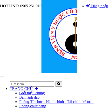
HOTLINE:
0965.251.010
Đăng nhập
Toggle
navigation
TRANG CHỦ
Giới thiệu chung
Ban lãnh đạo
Phòng Tổ chức - Hành chính - Tài chính kế toán
Phòng chức năng