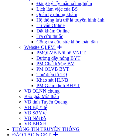
Đăng ký lấy mẫu xét nghiệm
Lịch làm việc của BS
Quản lý phòng khám
Hệ thống lưu trữ là truyền hình ảnh
Tư vấn Online
Đặt khám Online
Tra cứu thuốc
Cổng tra cứu sức khỏe toàn dân
Website-QLPM
PMQLVB Nội bộ VNPT
Đường dây nóng BYT
PM Chất lượng BV
PM QLVB BYT
Thư điện tử TQ
Khảo sát HLNB
PM Giám định BHYT
VB QLNN chung
Báo giá, Mời thầu
VB tỉnh Tuyên Quang
VB Bộ Y tế
VB Sở Y tế
VB Nội bộ
VB BHXH
THÔNG TIN TRUYỀN THÔNG
ĐÀO TẠO & CĐT